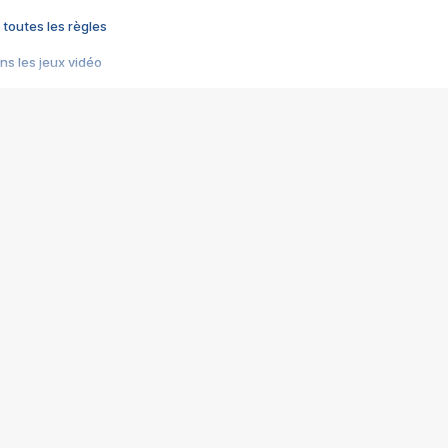
 toutes les règles
s les jeux vidéo
us choquant de Rockstar ? - Le scandale BULLY
e plus moche de Steam
du RÊVE tourne au CAUCHEMAR
pendant 8 heures
it… à tort
umiliés par un jeu vidéo
ire - Final Fantasy 8
ti un empire - Age of Empires
story DOFUS
tard, il crée l'un des pires jeux de tous les temps, MindsEye.