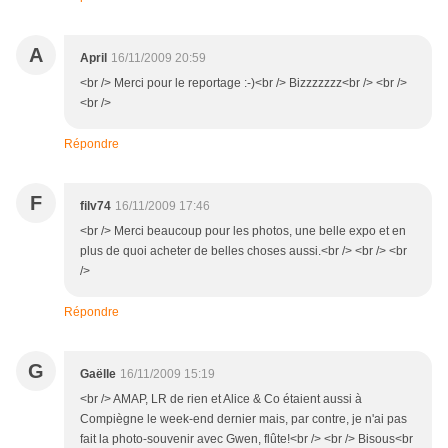
A
April
16/11/2009 20:59
<br /> Merci pour le reportage :-)<br /> Bizzzzzzz<br /> <br />
<br />
Répondre
F
filv74
16/11/2009 17:46
<br /> Merci beaucoup pour les photos, une belle expo et en
plus de quoi acheter de belles choses aussi.<br /> <br /> <br
/>
Répondre
G
Gaëlle
16/11/2009 15:19
<br /> AMAP, LR de rien et Alice & Co étaient aussi à
Compiègne le week-end dernier mais, par contre, je n'ai pas
fait la photo-souvenir avec Gwen, flûte!<br /> <br /> Bisous<br