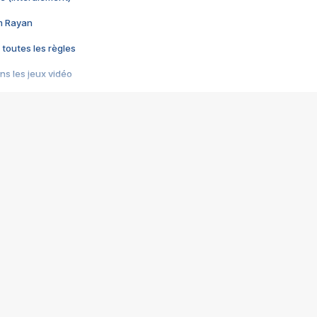
im Rayan
 toutes les règles
s les jeux vidéo
us choquant de Rockstar ? - Le scandale BULLY
e plus moche de Steam
du RÊVE tourne au CAUCHEMAR
pendant 8 heures
it… à tort
umiliés par un jeu vidéo
ire - Final Fantasy 8
ti un empire - Age of Empires
story DOFUS