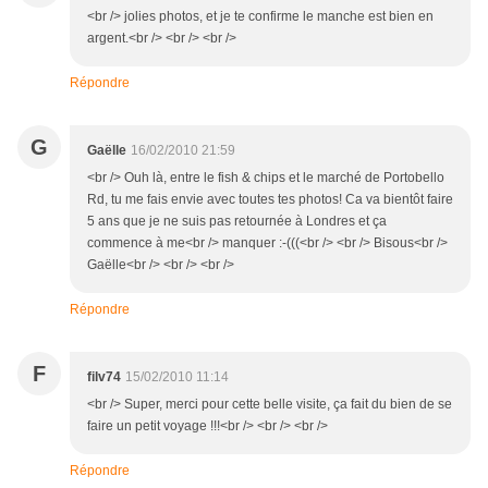
<br /> jolies photos, et je te confirme le manche est bien en
argent.<br /> <br /> <br />
Répondre
G
Gaëlle
16/02/2010 21:59
<br /> Ouh là, entre le fish & chips et le marché de Portobello
Rd, tu me fais envie avec toutes tes photos! Ca va bientôt faire
5 ans que je ne suis pas retournée à Londres et ça
commence à me<br /> manquer :-(((<br /> <br /> Bisous<br />
Gaëlle<br /> <br /> <br />
Répondre
F
filv74
15/02/2010 11:14
<br /> Super, merci pour cette belle visite, ça fait du bien de se
faire un petit voyage !!!<br /> <br /> <br />
Répondre