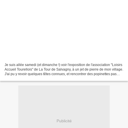
Je suis allée samedi (et dimanche !) voir l'exposition de l'association "Loisirs
Accueil Tourellois" de La Tour de Salvagny, à un jet de pierre de mon village.
J'ai pu y revoir quelques têtes connues, et rencontrer des popinettes pas
encore croisées jusqu'à...
Publicité