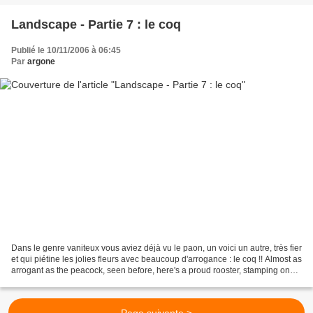
Landscape - Partie 7 : le coq
Publié le 10/11/2006 à 06:45
Par
argone
Dans le genre vaniteux vous aviez déjà vu le paon, un voici un autre, très fier
et qui piétine les jolies fleurs avec beaucoup d'arrogance : le coq !! Almost as
arrogant as the peacock, seen before, here's a proud rooster, stamping on
these poor flowers...