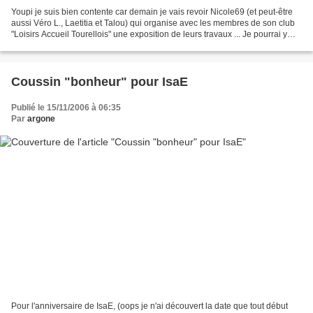
Youpi je suis bien contente car demain je vais revoir Nicole69 (et peut-être
aussi Véro L., Laetitia et Talou) qui organise avec les membres de son club
"Loisirs Accueil Tourellois" une exposition de leurs travaux ... Je pourrai y
admirer du point compté,...
Coussin "bonheur" pour IsaE
Publié le 15/11/2006 à 06:35
Par
argone
Pour l'anniversaire de IsaE, (oops je n'ai découvert la date que tout début