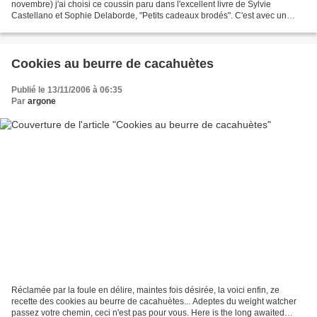
novembre) j'ai choisi ce coussin paru dans l'excellent livre de Sylvie
Castellano et Sophie Delaborde, "Petits cadeaux brodés". C'est avec un
grand soulagement que j'ai appris...
Cookies au beurre de cacahuètes
Publié le 13/11/2006 à 06:35
Par
argone
Réclamée par la foule en délire, maintes fois désirée, la voici enfin, ze
recette des cookies au beurre de cacahuètes... Adeptes du weight watcher
passez votre chemin, ceci n'est pas pour vous. Here is the long awaited