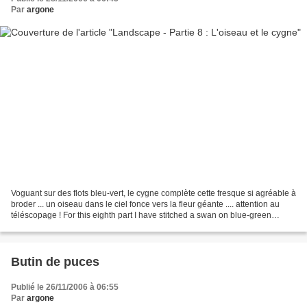
Par
argone
Voguant sur des flots bleu-vert, le cygne complète cette fresque si agréable à
broder ... un oiseau dans le ciel fonce vers la fleur géante .... attention au
téléscopage ! For this eighth part I have stitched a swan on blue-green
waters, and a bird above,...
Butin de puces
Publié le 26/11/2006 à 06:55
Par
argone