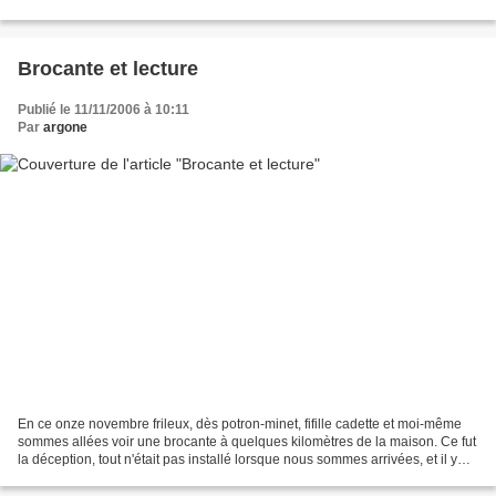
recipe of the peanut butter cookies...
Brocante et lecture
Publié le 11/11/2006 à 10:11
Par
argone
En ce onze novembre frileux, dès potron-minet, fifille cadette et moi-même
sommes allées voir une brocante à quelques kilomètres de la maison. Ce fut
la déception, tout n'était pas installé lorsque nous sommes arrivées, et il y
avait très peu d'exposants...