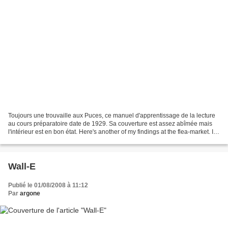
Toujours une trouvaille aux Puces, ce manuel d'apprentissage de la lecture
au cours préparatoire date de 1929. Sa couverture est assez abîmée mais
l'intérieur est en bon état. Here's another of my findings at the flea-market. It's
a reading learning book...
Wall-E
Publié le 01/08/2008 à 11:12
Par
argone