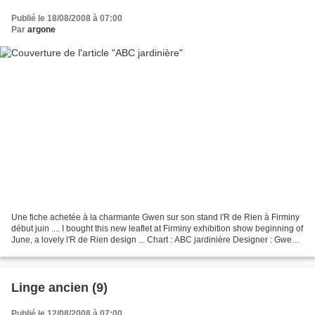
Publié le 18/08/2008 à 07:00
Par
argone
Une fiche achetée à la charmante Gwen sur son stand l'R de Rien à Firminy
début juin .... I bought this new leaflet at Firminy exhibition show beginning of
June, a lovely l'R de Rien design ... Chart : ABC jardinière Designer : Gwen
R. for l'R de Rien...
Linge ancien (9)
Publié le 12/08/2008 à 07:00