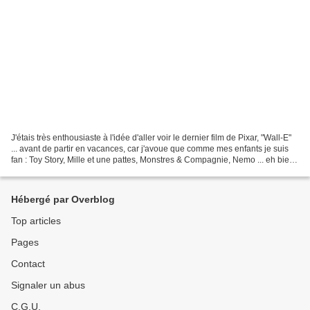
J'étais très enthousiaste à l'idée d'aller voir le dernier film de Pixar, "Wall-E"
... avant de partir en vacances, car j'avoue que comme mes enfants je suis
fan : Toy Story, Mille et une pattes, Monstres & Compagnie, Nemo ... eh bien
je suis ressortie...
Hébergé par Overblog
Top articles
Pages
Contact
Signaler un abus
C.G.U.