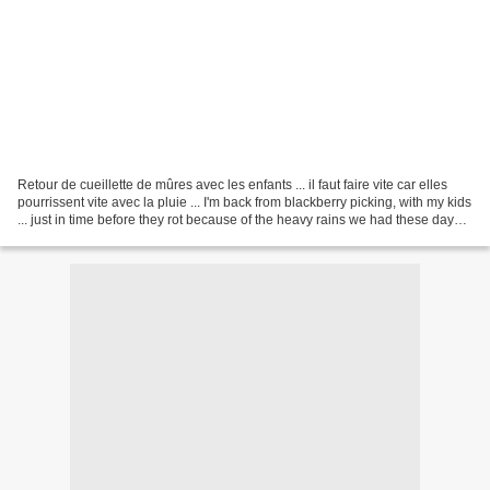
Retour de cueillette de mûres avec les enfants ... il faut faire vite car elles
pourrissent vite avec la pluie ... I'm back from blackberry picking, with my kids
... just in time before they rot because of the heavy rains we had these days...
Il n'y en...