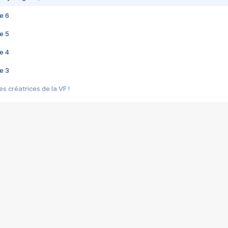
e 6
e 5
e 4
e 3
s créatrices de la VF !
e 2
e 1
e Mektoub My Love arrive enfin ! Rencontre avec Shaïn Boumedine et Sal
i : après Toni en famille
elle réalise le bouleversant Dites lui que je l'aime
ais ! Rencontre autour de Vie privée de Rebecca Zlotowski
 de Marguerite, Grave... Rencontre avec Ella Rumpf