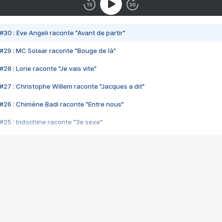
#30 : Eve Angeli raconte "Avant de partir"
#29 : MC Solaar raconte "Bouge de là"
28 : Lorie raconte "Je vais vite"
#27 : Christophe Willem raconte "Jacques a dit"
#26 : Chimène Badi raconte "Entre nous"
#25 : Indochine raconte "3e sexe"
#24 : Zaho raconte "C'est chelou"
#23 : Patrick Bruel raconte "Au café des délices"
#22 : Kyo raconte "Le chemin"
#21 : Nolwenn Leroy raconte "Cassé"
#20 : Patrick Hernandez raconte "Born to be alive"