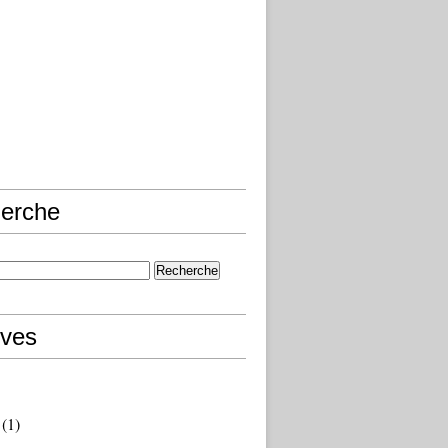
erche
ives
(1)