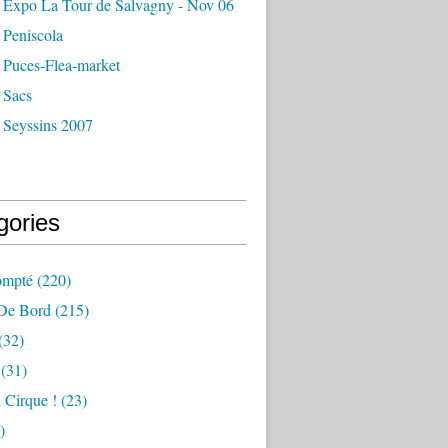
 Expo La Tour de Salvagny - Nov 06
 Peniscola
 Puces-Flea-market
 Sacs
 Seyssins 2007
gories
ompté
(220)
 De Bord
(215)
(32)
(31)
 Cirque !
(23)
)