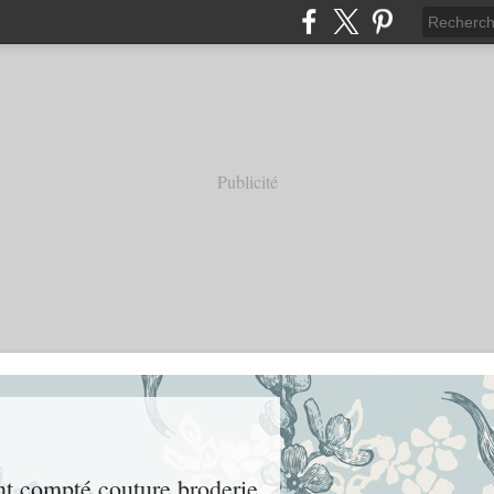
Publicité
int compté couture broderie