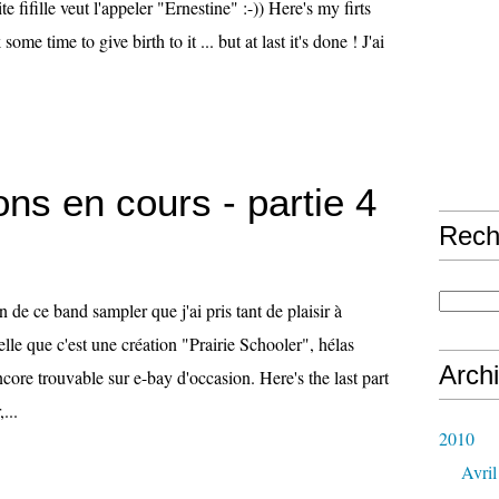
te fifille veut l'appeler "Ernestine" :-)) Here's my firts
 some time to give birth to it ... but at last it's done ! J'ai
ons en cours - partie 4
Rech
fin de ce band sampler que j'ai pris tant de plaisir à
elle que c'est une création "Prairie Schooler", hélas
Arch
ncore trouvable sur e-bay d'occasion. Here's the last part
...
2010
Avril