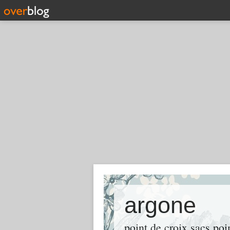
argone
point de croix sacs po