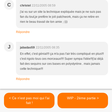
C
christel
22/11/2005 08:59
j'ai vu sur un site la technique expliquée mais je ne suis pas
fan du tout,je prefère le joli patchwork, mais ça ne retire en
rien le beau travail de ton amie ;-)))
Répondre
J
jabadao59
22/11/2005 08:35
En effet, c'est génial!!! ça m'a pas l'air très compliqué en plus!!!
c'est rigolo tous ces morceaux!!!! Super sympa l'idée!!!j'ai déjà
fait des sequins sur ces bases en polystyrène.. mais jamais
cette technique!!!
Répondre
< Ce n'est pas moi qui l'ai
WIP - 2ème partie >
fait !