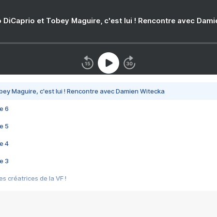
 DiCaprio et Tobey Maguire, c'est lui ! Rencontre avec Dam
bey Maguire, c'est lui ! Rencontre avec Damien Witecka
e 6
e 5
e 4
e 3
s créatrices de la VF !
e 2
e 1