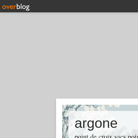
argone
point de croix sacs po