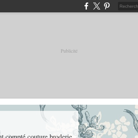
Publicité
int compté couture broderie