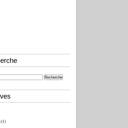
erche
ives
(1)