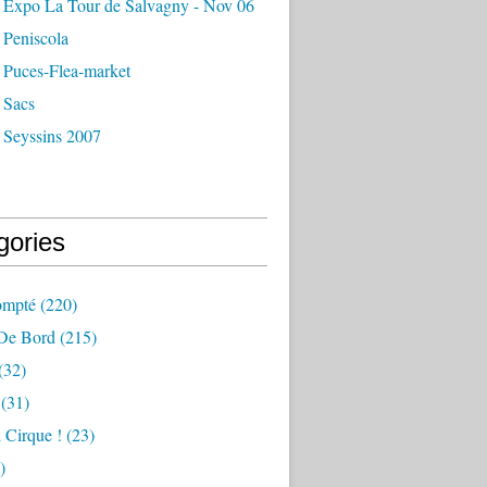
 Expo La Tour de Salvagny - Nov 06
 Peniscola
 Puces-Flea-market
 Sacs
 Seyssins 2007
gories
ompté
(220)
 De Bord
(215)
(32)
(31)
 Cirque !
(23)
)