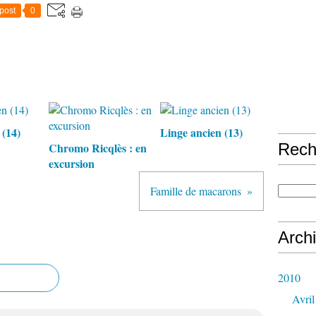
post
0
 (14)
Linge ancien (13)
Chromo Ricqlès : en
Rech
excursion
Famille de macarons
Arch
2010
Avril