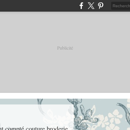
Publicité
int compté couture broderie