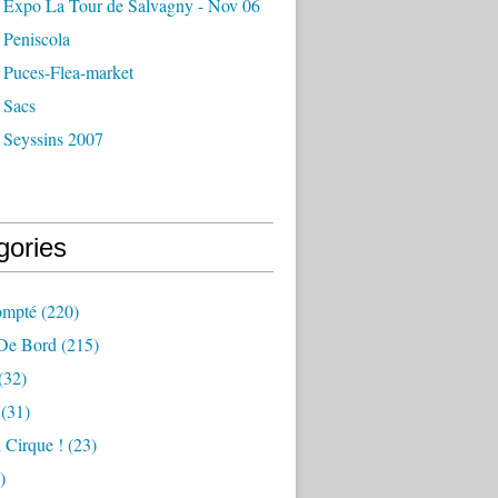
 Expo La Tour de Salvagny - Nov 06
 Peniscola
 Puces-Flea-market
 Sacs
 Seyssins 2007
gories
ompté
(220)
 De Bord
(215)
(32)
(31)
 Cirque !
(23)
)