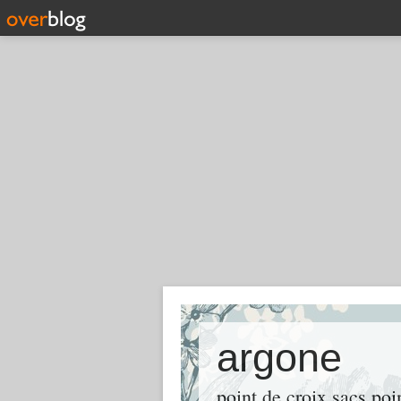
argone
point de croix sacs po