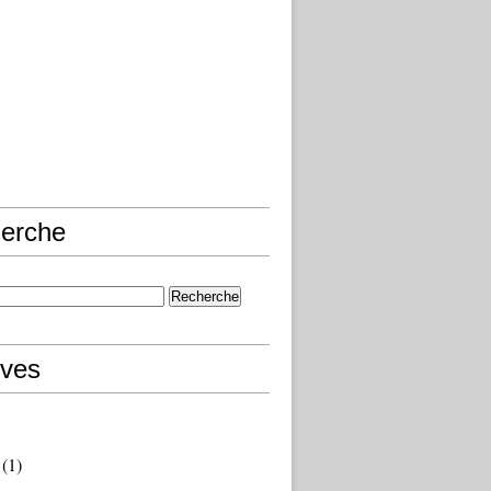
erche
ives
(1)