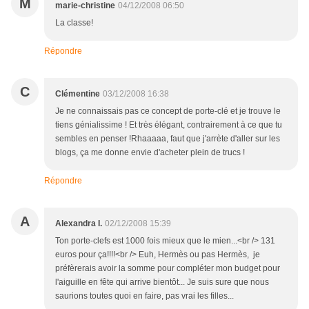
M
marie-christine
04/12/2008 06:50
La classe!
Répondre
C
Clémentine
03/12/2008 16:38
Je ne connaissais pas ce concept de porte-clé et je trouve le
tiens génialissime ! Et très élégant, contrairement à ce que tu
sembles en penser !Rhaaaaa, faut que j'arrète d'aller sur les
blogs, ça me donne envie d'acheter plein de trucs !
Répondre
A
Alexandra I.
02/12/2008 15:39
Ton porte-clefs est 1000 fois mieux que le mien...<br /> 131
euros pour ça!!!!<br /> Euh, Hermès ou pas Hermès, je
préfèrerais avoir la somme pour compléter mon budget pour
l'aiguille en fête qui arrive bientôt... Je suis sure que nous
saurions toutes quoi en faire, pas vrai les filles...