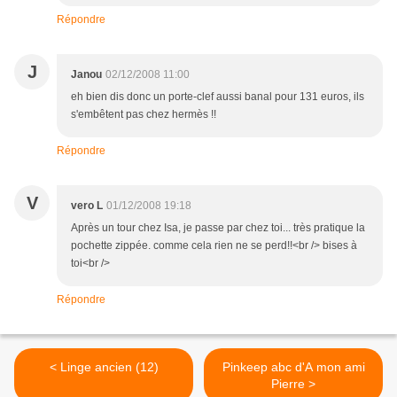
Répondre
J
Janou
02/12/2008 11:00
eh bien dis donc un porte-clef aussi banal pour 131 euros, ils
s'embêtent pas chez hermès !!
Répondre
V
vero L
01/12/2008 19:18
Après un tour chez Isa, je passe par chez toi... très pratique la
pochette zippée. comme cela rien ne se perd!!<br /> bises à
toi<br />
Répondre
< Linge ancien (12)
Pinkeep abc d'A mon ami
Pierre >