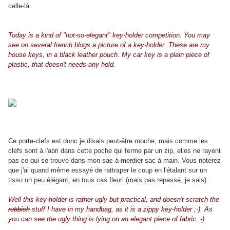
celle-là.
Today is a kind of "not-so-elegant" key-holder competition. You may
see on several french blogs a picture of a key-holder. These are my
house keys, in a black leather pouch. My car key is a plain piece of
plastic, that doesn't needs any hold.
Ce porte-clefs est donc je disais peut-être moche, mais comme les
clefs sont à l'abri dans cette poche qui ferme par un zip, elles ne rayent
pas ce qui se trouve dans mon
sac à merdier
sac à main. Vous noterez
que j'ai quand même essayé de rattraper le coup en l'étalant sur un
tissu un peu élégant, en tous cas fleuri (mais pas repassé, je sais).
Well this key-holder is rather ugly but practical, and doesn't scratch the
rubbish
stuff I have in my handbag, as it is a zippy key-holder ;-) As
you can see the ugly thing is lying on an elegant piece of fabric ;-)