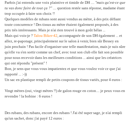
Parfois j'ai entendu une voix plaintive et timide de DH ....
"mais qu'est-ce que
tu vas donc faire de tout ça ?"
.... question restée sans réponse, madame étant
trop occupée à faire son choix !!
Quelques modèles de rubans sont aussi vendus au mètre, à des prix défiant
toute concurrence !
Des tissus au mètre étaient également proposés, à des
prix très intéressants. Mais je n'ai rien trouvé à mon goût hélas ...
Mais qui vois-je ?
Talou Biker-42
, accompagnée de son DH également ... et
allez, re-papotage, principalement sur le salon à venir, bien sûr Bessey en
juin prochain ! Pas facile d'organiser une telle manifestation, mais je suis sûre
qu'elle va s'en sortir comme un chef, avec tout son club elle fait son possible
pour nous recevoir dans les meilleures conditions ... ainsi que les créatrices
qui ont répondu "présent" !
Bon, je sens que vous vous impatientez et que vous voulez voir ce que j'ai
rapporté ... :-))
Un sac en plastique rempli de petits coupons de tissus variés, pour 4 euros :
Vingt mètres (oui, vingt mètres !!) de galon rouge en coton.... je peux vous en
revendre ! la bobine : 6 euros !
Des rubans, des rubans, encore des rubans ! J'ai été super sage, je n'ai rempli
qu'un sachet, donc j'ai payé 12 euros :