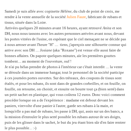
Samedi je suis allée avec copinette
Hélène
, du club de point de croix, me
rendre à la vente annuelle de la société
Julien Faure
, fabricant de rubans et
tissus, située dans la Loire.
Arrivées quelques 20 minutes avant 16 heures, ayant retrouvé
Anita
et son
DH, nous nous tassons avec les autres personnes arrivées avant nous, devant
les portes vitrées de l'usine, en espérant que le ciel menaçant ne se décide pas
à nous arroser avant l'heure "H" .... tiens, j'aperçois une silhouette connue qui
arrive avec son DH ....
Josiane
(aka "Roxane") est venue elle aussi faire de
bonnes affaires. On papote quelques minutes, aïe les premières gouttes
tombent.... au moment de l'ouverture, ouf !
Je n'ai pu hélas prendre de photos à l'intérieur car c'était interdit .... la vente
se déroule dans un immense hangar, tout le personnel de la société participe
à ces journées portes ouvertes. Sur des tréteaux, des coupons de tissus sont
étalés, et pour les rubans, ils sont dans de grandes corbeilles, et on fouille, on
fouille, on retourne, on choisit, et ensuite on bourre tout ça (bien serré) dans
un petit sachet en plastique, qui vous coûtera 12 euros. Donc voici comment
procéder lorsque on a de l'expérience : madame est debout devant les
paniers, virevolte d'une panier à l'autre, garde ses rubans à la main, et
lorsqu'elle a pas mal de rubans, les passe à DH, qui, assis sur un des bancs, a
la mission d'enrouler le plus serré possible les rubans autour de ses doigts,
puis de les glisser dans le sachet, le but du jeu étant bien sûr d'en faire rentrer
le plus possible... :-)