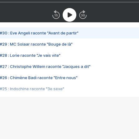
#30 : Eve Angeli raconte "Avant de partir"
#29 : MC Solaar raconte "Bouge de là"
28 : Lorie raconte "Je vais vite"
#27 : Christophe Willem raconte "Jacques a dit"
#26 : Chimène Badi raconte "Entre nous"
#25 : Indochine raconte "3e sexe"
#24 : Zaho raconte "C'est chelou"
#23 : Patrick Bruel raconte "Au café des délices"
#22 : Kyo raconte "Le chemin"
#21 : Nolwenn Leroy raconte "Cassé"