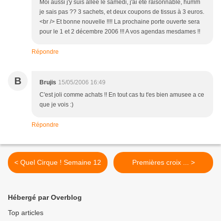
Moi aussi j'y suis allée le samedi, j'ai été raisonnable, humm
je sais pas ?? 3 sachets, et deux coupons de tissus à 3 euros.
<br /> Et bonne nouvelle !!!! La prochaine porte ouverte sera
pour le 1 et 2 décembre 2006 !!! A vos agendas mesdames !!
Répondre
B
Brujis
15/05/2006 16:49
C'est joli comme achats !! En tout cas tu t'es bien amusee a ce
que je vois :)
Répondre
< Quel Cirque ! Semaine 12
Premières croix ... >
Hébergé par Overblog
Top articles