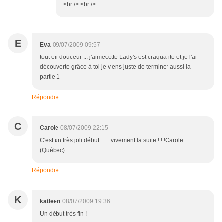
<br /> <br />
E
Eva
09/07/2009 09:57
tout en douceur ... j'aimecette Lady's est craquante et je l'ai
découverte grâce à toi je viens juste de terminer aussi la
partie 1
Répondre
C
Carole
08/07/2009 22:15
C'est un très joli début .......vivement la suite ! ! !Carole
(Québec)
Répondre
K
katleen
08/07/2009 19:36
Un début très fin !