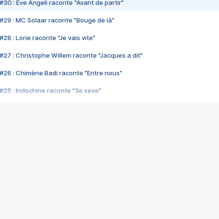
#30 : Eve Angeli raconte "Avant de partir"
#29 : MC Solaar raconte "Bouge de là"
28 : Lorie raconte "Je vais vite"
#27 : Christophe Willem raconte "Jacques a dit"
#26 : Chimène Badi raconte "Entre nous"
#25 : Indochine raconte "3e sexe"
#24 : Zaho raconte "C'est chelou"
#23 : Patrick Bruel raconte "Au café des délices"
#22 : Kyo raconte "Le chemin"
#21 : Nolwenn Leroy raconte "Cassé"
#20 : Patrick Hernandez raconte "Born to be alive"
#19 : Lorie raconte "Près de moi"
#18 : Michael Jones raconte "A nos actes manqués" (avec Jean-Jacque