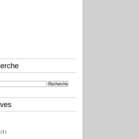
erche
ives
(1)