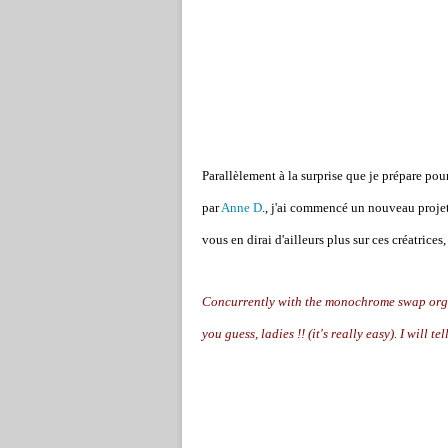
Parallèlement à la surprise que je prépare p
par
Anne D
., j'ai commencé un nouveau projet, d
vous en dirai d'ailleurs plus sur ces créatrice
Concurrently with the monochrome swap organize
you guess, ladies !! (it's really easy). I will 