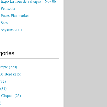
 Expo La Tour de Salvagny - Nov 06
 Peniscola
 Puces-Flea-market
 Sacs
 Seyssins 2007
gories
ompté
(220)
 De Bord
(215)
(32)
(31)
 Cirque !
(23)
)