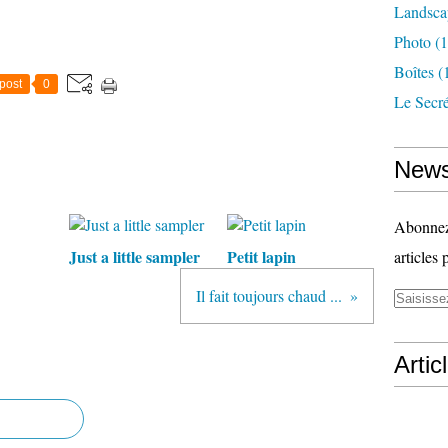
Landsca
Photo
(1
Boîtes
(
post
0
Le Secr
News
Abonnez-
Just a little sampler
Petit lapin
articles 
Il fait toujours chaud ...
Artic