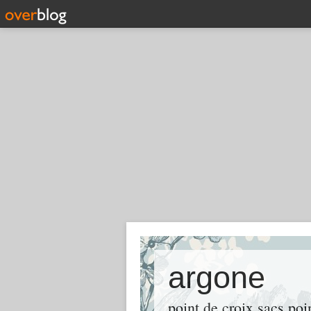
argone
point de croix sacs po