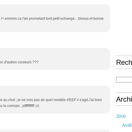
 /> ermmm ca l'air prometant tont petit echange... bisous et bonne
Rech
ec d'autres couleurs ???
Arch
au chat ; je ne vois pas de quel modèle d'EEF il s'agit.J'ai bien
 connais ; pfffffffffff ;o)
2010
Avril