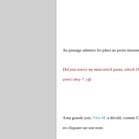
Au passage admirez les pâtes au point mousse,
Did you notice my moss stitch pasta, which I 
aren't they ? ;-)))
A ma grande joie,
Véro M
. a décidé, comme Ca
en cliquant sur son nom.