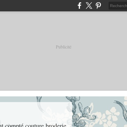
Publicité
int compté couture broderie