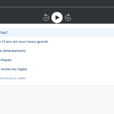
 DayZ
 a 13 ans (et vous l'avez ignoré)
e (littéralement)
im Rayan
 toutes les règles
s les jeux vidéo
us choquant de Rockstar ? - Le scandale BULLY
e plus moche de Steam
du RÊVE tourne au CAUCHEMAR