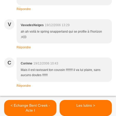
Répondre
V
VavadesNeiges
19/12/2006 13:29
ah ah voilà le spring snapperland qui se profile à l'horizon
;o)))
Répondre
C
Corinne
19/12/2006 10:43
Mais il est ravissant ton coussin !!!!!!!!! il va lui plaire, sans
aucuns doutes !!!!!!!
Répondre
< Echange Bent Creek -
Les lutins >
Acte I