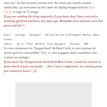
tous cas ! J'ai fait un petit coussin avec des tissus aux motifs country
américains, qui entourent un des carrés du Spring Snapperland de
Bent
Creek
, il s'agit de "Cottage".
If you are reading this blog regularly, (!) you know that I have received a
stunning gift from Laetitia a few days ago. Remember how delicate were this
purse and fob !!
Chart : Cottage - Designer : Marsha Worley & Elizabeth Newlin (Bent
Creek)
Fabric : 32 ct "flax" Belfast from Zweigart - Threads : DMC
Si vous connaissez les "Snapperland" de Bent Creek, je suis curieuse de
savoir quel est votre préféré ? Il n' y a rien à gagner, mais considérez cela
comme un sondage !
If you know the Snapperland charts from Bent Creek, I would be curious to
know which season you prefer .... this is not a competition, no winning prize,
just wanted to know ! ;-))