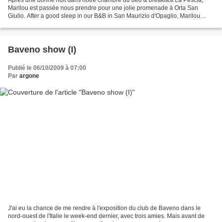
Marilou est passée nous prendre pour une jolie promenade à Orta San
Giulio. After a good sleep in our B&B in San Maurizio d'Opaglio, Marilou
picked us up for a ride to Orta San Giulio....
Baveno show (I)
Publié le 06/10/2009 à 07:00
Par
argone
J'ai eu la chance de me rendre à l'exposition du club de Baveno dans le
nord-ouest de l'Italie le week-end dernier, avec trois amies. Mais avant de