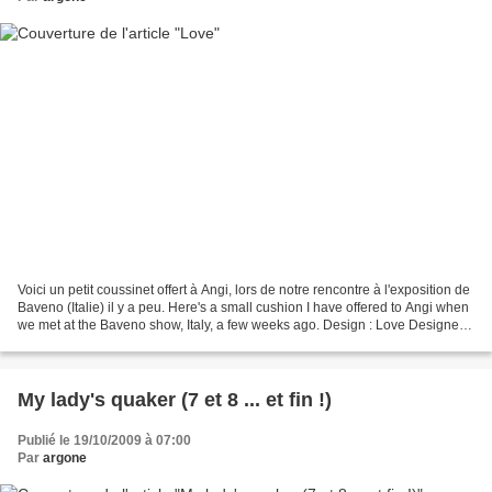
Voici un petit coussinet offert à Angi, lors de notre rencontre à l'exposition de
Baveno (Italie) il y a peu. Here's a small cushion I have offered to Angi when
we met at the Baveno show, Italy, a few weeks ago. Design : Love Designer :
Birds of a Feather...
My lady's quaker (7 et 8 ... et fin !)
Publié le 19/10/2009 à 07:00
Par
argone