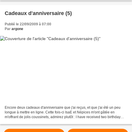
Cadeaux d'anniversaire (5)
Publié le 22/09/2009 à 07:00
Par
argone
Encore deux cadeaux d'anniversaire que j'ai reçus, et que j'ai été un peu
longue à mettre en ligne. Cette fois-ci IsaE et Népices m'ont gâtée en
m'offrant de jolis coussinets, admirez plutôt : I have received two birthday
presents a few weeks ago, but...