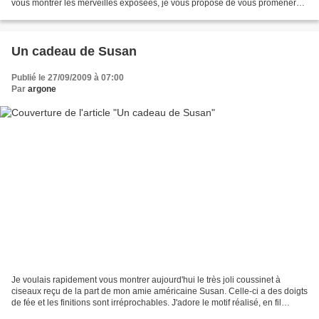
vous montrer les merveilles exposées, je vous propose de vous promener
un peu sur les merveilleux sites...
Un cadeau de Susan
Publié le 27/09/2009 à 07:00
Par
argone
Je voulais rapidement vous montrer aujourd'hui le très joli coussinet à
ciseaux reçu de la part de mon amie américaine Susan. Celle-ci a des doigts
de fée et les finitions sont irréprochables. J'adore le motif réalisé, en fil
nuancé aux couleurs toutes...