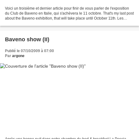
Voici un troisième et dernier article pour finir de vous parler de l'exposition
du Club de Baveno en Italie, qui s'achèvera le 11 octobre. That's my last post
about the Baveno exhibition, that will take place until October 11th. Les
travaux exposés faisaient...
Baveno show (II)
Publié le 07/10/2009 à 07:00
Par
argone
Après une bonne nuit dans notre chambre du bed & breakfast La Pescia,