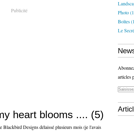
Landsca
Publicité
Photo
(1
Boîtes
(
Le Secr
News
Abonnez-
articles 
Artic
y heart blooms .... (5)
e Blackbird Designs délaissé plusieurs mois (je l'avais