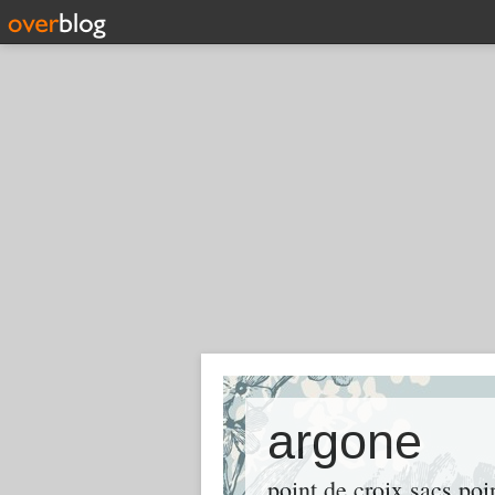
argone
point de croix sacs po