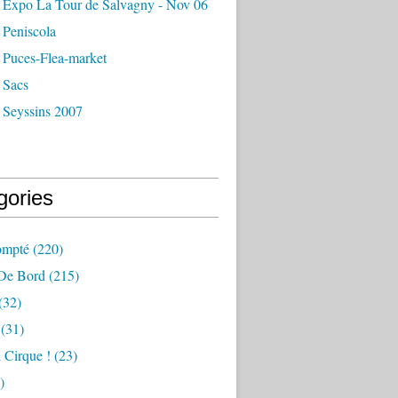
 Expo La Tour de Salvagny - Nov 06
 Peniscola
 Puces-Flea-market
 Sacs
 Seyssins 2007
gories
ompté
(220)
 De Bord
(215)
(32)
(31)
 Cirque !
(23)
)