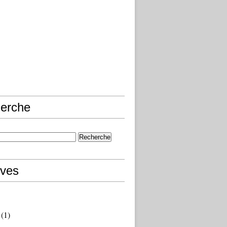
erche
ives
(1)