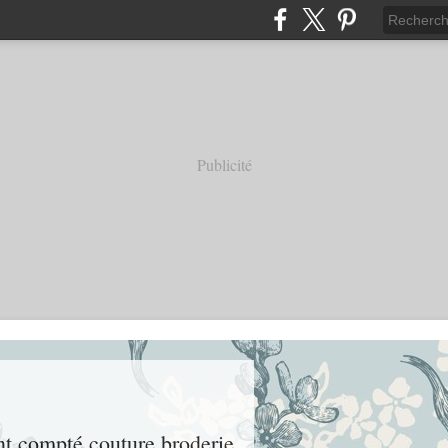
Publicité
int compté couture broderie