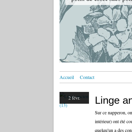
Accueil
Contact
Linge a
2 févr.
Sur ce napperon, on 
intérieur) ont été c
quelqu'un a des con