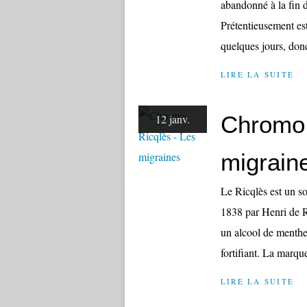
abandonné à la fin de
Prétentieusement est
quelques jours, donc
LIRE LA SUITE
Chromo 
12 janv.
migrain
Le Ricqlès est un s
1838 par Henri de R
un alcool de menthe. 
fortifiant. La marque
LIRE LA SUITE